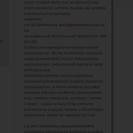
innych miastach okolic oraz po muzeach) oraz
innych świadczeń
, zarówno dla grup, jak i turystów
indywidualnych przyjmujemy:
• pisemnie:
pocztą elektroniczną:
biuro@przewodnicy.torun.pl
lub:
• w wyjątkowych okolicznościach telefonicznie: 600
ul.
824 929
Każdorazowo wymagane jest podanie danych
zamawiającego. Nie ma konieczności rezerwacji
usługi przewodnickiej z dużym (kilkudniowym)
wyprzedzeniem, zwłaszcza jeśli dotyczy to usługi
polskojęzycznej.
Zamówienia pisemne zawsze przyjmujemy
stosownym potwierdzeniem przyjęcia wysyłanym
zamawiającemu, w którym podajemy wszystkie
szczegóły dotyczące spotkania z przewodnikiem,
trasy i obiektów zwiedzania, rezerwacji i cennika.
Czasem, z uwagi na dużą liczbę zamówień,
potwierdzenia mogą być wysłane z kilkudniowym
opóźnieniem, jednak nie większym niż 3 dni.
Łącznie z rezerwacją usług przewodnickich
przyjmujemy zgłoszenia na rezerwację wszelkich