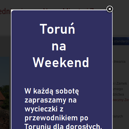
redniowieczne Nowe Miasto i Zamek
♦ Czas trwania: 3 godz.
♦ Godzina rozpoczęcia: dowolna
♦ Dostępność: codziennie
♦ Wycieczka piesza
♦ Cena: zależy od liczby osób w grupie oraz wyboru czasu trwania
wycieczki
>>>
♦ Warunki rezerwacji
>>>
♦ Wycieczka z przewodnikiem obejmuje tylko Nowe Miasto i Zamek
Krzyżacki, tj. dwie z trzech części toruńskiego Średniowiecznego
Zespołu Miejskiego wpisanego na Listę Światowego Dziedzictwa
UNESCO (porównaj:
trasa 1.1. "Toruń UNESCO: Średniowieczny Ze
Miejski
")
♦ Wersja skrócona (2 godz.) nie obejmuje wejść do zwiedzanych
obiektów (kościoła św. Jakuba i ruin zamku krzyżackiego)