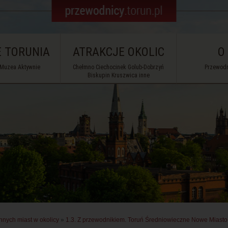
 TORUNIA
ATRAKCJE OKOLIC
O
 Muzea Aktywnie
Chełmno Ciechocinek Golub-Dobrzyń
Przewodn
Biskupin Kruszwica inne
nnych miast w okolicy
»
1.3. Z przewodnikiem. Toruń Średniowieczne Nowe Miasto 