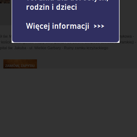
♦ Przerwa obiadowa lub kawowa na życzenie.
♦ Dodatkowo wybierz
>>>
♦ Sprawdź inne trasy zwiedzania z przewodnikiem
>>>
♦ Zobacz propozycje programów pobytu w Toruniu
>>>
ół św. Mikołaja i klasztor dominikanów - Towarzystwo Naukowe - ul. Strumykowa -
ciół ewangelicki Trójcy św., Apteka Pod Lwem, Gospoda czeladzi murarskiej) - 
pital św. Jakuba - ul. Wielkie Garbary - Ruiny zamku krzyżackiego