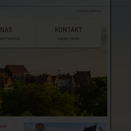
mapa serwisu
 NAS
KONTAKT
icy Toruńscy
Zapytaj Zamów
spół