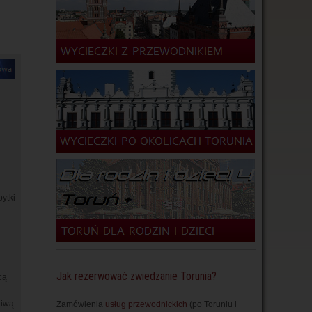
ytki
Jak rezerwować zwiedzanie Torunia?
cą
liwą
Zamówienia
usług przewodnickich
(po Toruniu i