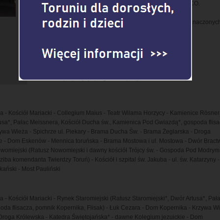
historią i uznane za Światowe Dziedzictwo Kultury UNESCO.
♦ Dodatkowe wejścia płatne do zwiedzanych obiektów (oznaczonyc
niżej gwiazdką) tylko w wersjach dłuższych.
♦ Przerwa obiadowa lub kawowa na życzenie.
♦ Dodatkowo wybierz
>>>
♦ Sprawdź inne trasy zwiedzania z przewodnikiem
>>>
♦ Zobacz propozycje programów pobytu w Toruniu
>>>
 - Kościół Mariacki - Collegium Maius - Teatr Wilama Horzycy - Kamienice Rösner
tusa*, Pałac Meissnera, Kościół Ducha św., Kamienica Pod Gwiazdą*, gospoda flisa
ywa Wieża - Spichrze ul. Piekary - Brama Ducha Św. - Brama Żeglarska - Droga
ie - Dom Eskenów - Mennica toruńska - Brama Mostowa i ul. Mostowa - Dwór Bract
owomiejski (Ratusz Nowomiejski i dawny kościół Trójcy św. - Gospoda Pod Modrym
 komendanta Twierdzy Toruń) - Kościół i szpital św. Jakuba - ul. św. Katarzyny - 
ański - Most Pauliński
- Kościół Mariacki - Rynek Staromiejski (Ratusz Staromiejski*, Dwór Artusa*, Pał
da flisacza, pomnik Kopernika, Flisak) - Łuk Cezara - Dom Kopernika - Krzywa W
- Droga Królewska - Katedra Świętojańska* - dawne Kolegium jezuickie - Dom