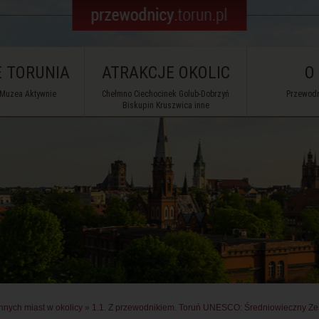
 TORUNIA
ATRAKCJE OKOLIC
O
 Muzea Aktywnie
Chełmno Ciechocinek Golub-Dobrzyń
Przewodn
Biskupin Kruszwica inne
nnych miast w okolicy
»
1.1. Z przewodnikiem. Toruń UNESCO: Średniowieczny Ze