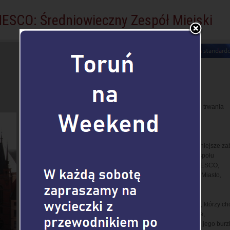
NESCO: Średniowieczny Zespół Miejski
♦ Czas trwania:
- wersja A - podstawowa: 5 godz.
- wersja B - krótka: 4 godz.
♦ Godzina rozpoczęcia: dowolna
♦ Dostępność: codziennie
♦ Wycieczka piesza
♦ Cena: zależy od liczby osób w grupie oraz wyboru czasu trwania
wycieczki
>>>
♦ Warunki rezerwacji
>>>
♦ Wycieczka z przewodnikiem obejmuje wszystkie najważniejsze zab
Torunia, tj. cały obszar toruńskiego Średniowiecznego Zespołu
Miejskiego wpisany na Listę Światowego Dziedzictwa UNESCO,
składający się z historycznych części: Stare Miasto, Nowe Miasto,
Zamek Krzyżacki.
Zwiedzanie tą trasą jest przeznaczone dla tych wszystkich, którzy ch
poznać najważniejsze informacje, zobaczyć najważniejsze,
najcenniejsze i najsłynniejsze zabytki Torunia, związane z jego burz