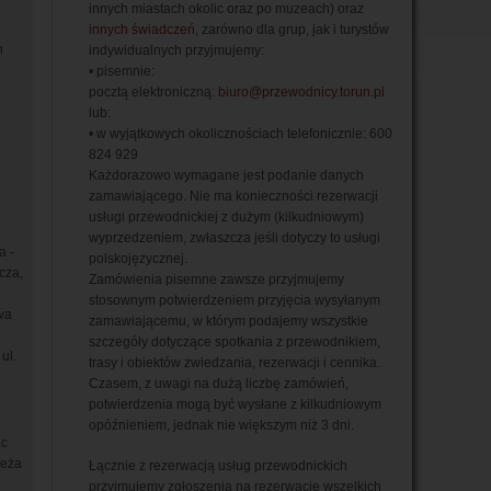
innych miastach okolic oraz po muzeach) oraz
innych świadczeń
, zarówno dla grup, jak i turystów
h
indywidualnych przyjmujemy:
• pisemnie:
pocztą elektroniczną:
biuro@przewodnicy.torun.pl
lub:
• w wyjątkowych okolicznościach telefonicznie: 600
824 929
Każdorazowo wymagane jest podanie danych
zamawiającego. Nie ma konieczności rezerwacji
usługi przewodnickiej z dużym (kilkudniowym)
wyprzedzeniem, zwłaszcza jeśli dotyczy to usługi
a -
polskojęzycznej.
cza,
Zamówienia pisemne zawsze przyjmujemy
stosownym potwierdzeniem przyjęcia wysyłanym
wa
zamawiającemu, w którym podajemy wszystkie
szczegóły dotyczące spotkania z przewodnikiem,
ul.
trasy i obiektów zwiedzania, rezerwacji i cennika.
Czasem, z uwagi na dużą liczbę zamówień,
potwierdzenia mogą być wysłane z kilkudniowym
opóźnieniem, jednak nie większym niż 3 dni.
ac
ieża
Łącznie z rezerwacją usług przewodnickich
przyjmujemy zgłoszenia na rezerwację wszelkich