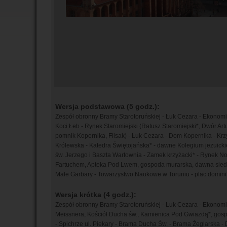
Wersja podstawowa (5 godz.):
Zespół obronny Bramy Starotoruńskiej - Łuk Cezara - Ekonomia
Koci Łeb - Rynek Staromiejski (Ratusz Staromiejski*, Dwór Ar
pomnik Kopernika, Flisak) - Łuk Cezara - Dom Kopernika - Krz
Królewska - Katedra Świętojańska* - dawne Kolegium jezuick
św. Jerzego i Baszta Wartownia - Zamek krzyżacki* - Rynek N
Fartuchem, Apteka Pod Lwem, gospoda murarska, dawna siedziba
Małe Garbary - Towarzystwo Naukowe w Toruniu - plac dominik
ersja krótka (4 godz.):
W
Zespół obronny Bramy Starotoruńskiej - Łuk Cezara - Ekonomia 
Meissnera, Kościół Ducha św., Kamienica Pod Gwiazdą*, gospo
- Spichrze ul. Piekary - Brama Ducha Św. - Brama Żeglarska 