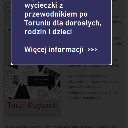
sprytem oraz zaangażowaniem
i kojarzeniem faktów i zdarzeń,
które zwiedzanją i o których
opowiada przewodnik. Najlepszy
wynik uhonorowany jest specjalną
nagrodą.
Oferujemy 2 warianty: dla
Śladami
uczestników młodszych (powyżej 3
klasy szkoły podstawowej) oraz dla
Astronoma
uczestników starszych (szkół
ponadpodtsawowych).
Grupy liczące powyżej 30 os. są
dzielone na mniejsze (max 30 os.).
♦ Dodatkowo wybierz
>>>
♦ Sprawdź inne trasy zwiedzania
z przewodnikiem
>>>
♦ Zobacz propozycje programów
pobytu w Toruniu
>>>
Toruń Krzyżacki
W trakcie tego aktywnego zwiedzania uczestnicy poznają najważniejsze