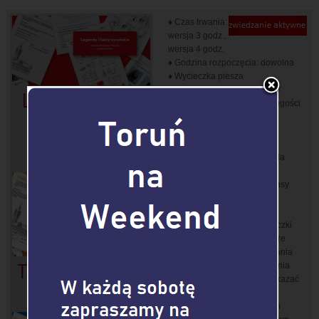
♦ Czas trwania:
wersja 3 godz.,
wersja 4 godz.
♦ Godzina rozpoczęcia: dowolna
♦ Wycieczka piesza
♦ Cena zależy od liczby
Legendy i fakty
uczestników oraz wyboru długości
trwania wycieczki:
>>>
toruńskie
♦ Warunki rezerwacji
>>>
♦ Oferta przeznaczona jest dla
dzieci i młodzieży szkół
podstawowych powyżej 3 klasy
szkoły podstawowej i szkół
ponadpodstawowych.
Uczestnicy otrzymują książeczki
edukacyjne z zadaniami, które
wypełniają w trakcie zwiedzania
Toruński Piernik
i poznawania zabytków Torunia
z przewodnikiem; muszą wykazać
się nie tylko uwagą, ale
spostrzegawczością, czasem